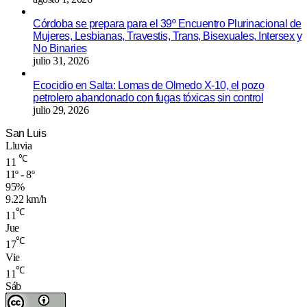
Córdoba se prepara para el 39º Encuentro Plurinacional de
Mujeres, Lesbianas, Travestis, Trans, Bisexuales, Intersex y
No Binaries
julio 31, 2026
Ecocidio en Salta: Lomas de Olmedo X-10, el pozo
petrolero abandonado con fugas tóxicas sin control
julio 29, 2026
San Luis
Lluvia
℃
11
11º - 8º
95%
9.22 km/h
℃
11
Jue
℃
17
Vie
℃
11
Sáb