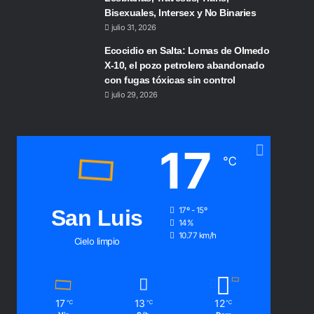
Bisexuales, Intersex y No Binaries
julio 31, 2026
Ecocidio en Salta: Lomas de Olmedo
X-10, el pozo petrolero abandonado
con fugas tóxicas sin control
julio 29, 2026
17
℃
San Luis
17º - 15º
14%
10.77 km/h
Cielo limpio
17
13
12
℃
℃
℃