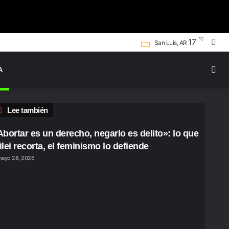
℃
Bus
17
San Luis, AR
por
Swi
A
ski
Cerrar
Lee también
Abortar es un derecho, negarlo es delito»: lo que
ilei recorta, el feminismo lo defiende
ayo 28, 2026