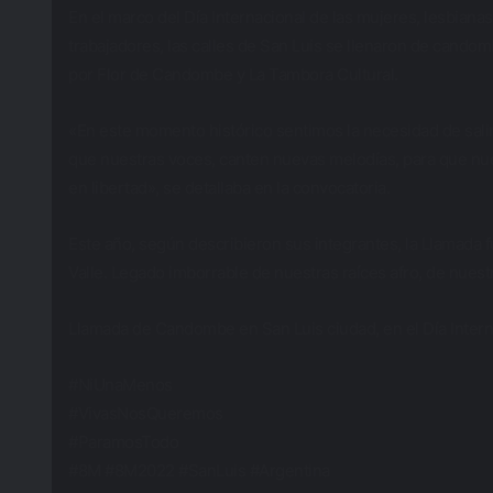
En el marco del Día Internacional de las mujeres, lesbianas,
trabajadores, las calles de San Luis se llenaron de cand
por Flor de Candombe y La Tambora Cultural.
«En este momento histórico sentimos la necesidad de salir 
que nuestras voces, canten nuevas melodías, para que n
en libertad», se detallaba en la convocatoria.
Este año, según describieron sus integrantes, la Llamada 
Valle. Legado imborrable de nuestras raíces afro, de nuestr
Llamada de Candombe en San Luis ciudad, en el Día Interna
#NiUnaMenos
#VivasNosQueremos
#ParamosTodo
#8M #8M2022 #SanLuis #Argentina