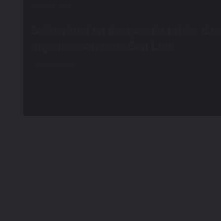
junio 14, 2026
Solidaridad en tiempos de crisis: Cr
organizaciones de San Luis
mayo 31, 2026