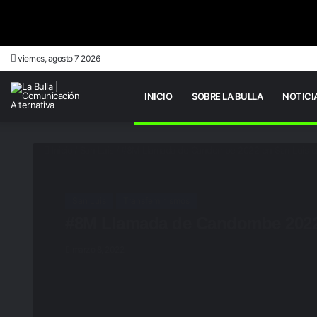
viernes, agosto 7 2026
INICIO
SOBRE LA BULLA
NOTICI
Inicio
/
San Luis
/
#8M Llamada de Candombe 2022 en San Luis c
San Luis
Transfeminismos
#8M Llamada de Candombe 2022
marzo 8, 2022