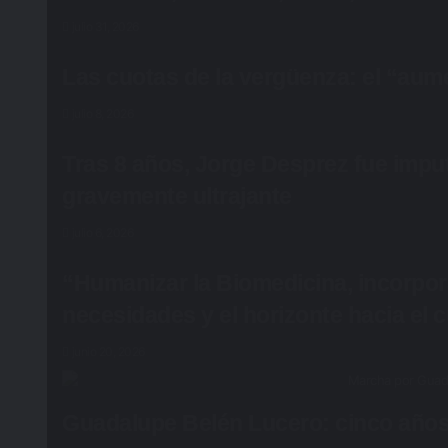
julio 31, 2026
Las cuotas de la vergüenza: el “aume
julio 8, 2026
Tras 8 años, Jorge Desprez fue impu
gravemente ultrajante
julio 6, 2026
“Humanizar la Biomedicina, incorpora
necesidades y el horizonte hacia el
junio 20, 2026
Guadalupe Belén Lucero: cinco años 