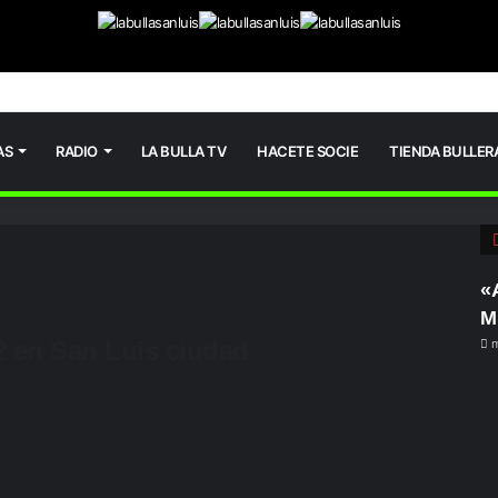
AS
RADIO
LA BULLA TV
HACETE SOCIE
TIENDA BULLER
iudad
«
M
 en San Luis ciudad
m