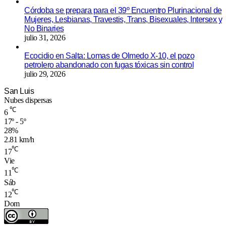
Córdoba se prepara para el 39º Encuentro Plurinacional de
Mujeres, Lesbianas, Travestis, Trans, Bisexuales, Intersex y
No Binaries
julio 31, 2026
Ecocidio en Salta: Lomas de Olmedo X-10, el pozo
petrolero abandonado con fugas tóxicas sin control
julio 29, 2026
San Luis
Nubes dispersas
℃
6
17º - 5º
28%
2.81 km/h
℃
17
Vie
℃
11
Sáb
℃
12
Dom