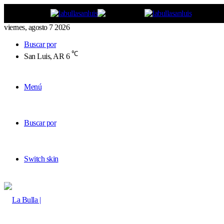
viernes, agosto 7 2026
Buscar por
℃
San Luis, AR
6
Menú
Buscar por
Switch skin