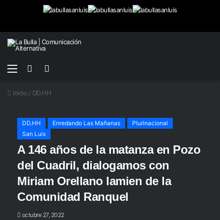
Menú
Buscar
Switch
por
skin
Inicio
/
DD.HH
DD.HH
Enredando Las Mañanas
Plurinacional
San Luis
A 146 años de la matanza en Pozo
del Cuadril, dialogamos con
Miriam Orellano lamien de la
Comunidad Ranquel
octubre 27, 2022