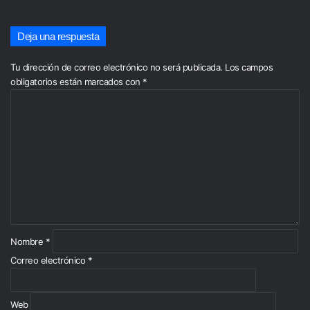
Deja una respuesta
Tu dirección de correo electrónico no será publicada.
Los campos
obligatorios están marcados con
*
C
o
m
e
n
t
a
r
i
o
*
Nombre
*
Correo electrónico
*
Web