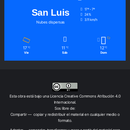
San Luis
17º - 7º
24%
3.11 km/h
Nubes dispersas
17
11
12
℃
℃
℃
Vie
Sáb
Dom
Esta obra está bajo una
Licencia Creative Commons Atribución 4.0
Internacional
.
Sos libre de:
Compartir — copiar y redistribuir el material en cualquier medio o
formato.
Adaptar — remezclar, transformar y crear a partir del material para