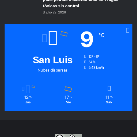
tóxicas sin control
julio 29, 2026
9
℃
San Luis
12º - 9º
54%
9.43 km/h
Nubes dispersas
12
17
11
℃
℃
℃
Jue
Vie
Sáb