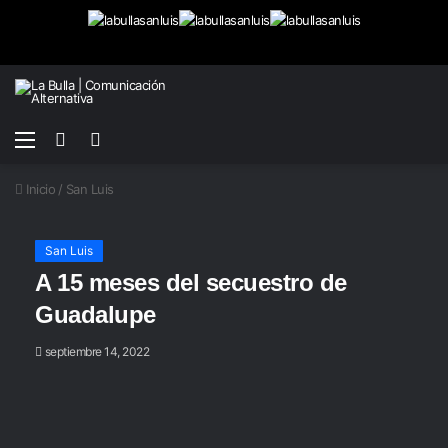
Menú
Buscar
Switch
por
skin
Inicio
/
San Luis
San Luis
A 15 meses del secuestro de
Guadalupe
septiembre 14, 2022