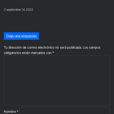
septiembre 14, 2022
Deja una respuesta
Tu dirección de correo electrónico no será publicada.
Los campos
obligatorios están marcados con
*
C
o
m
e
n
t
a
r
i
o
*
Nombre
*