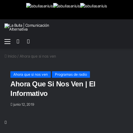
Menú
Buscar
Switch
por
skin
Inicio
/
Ahora que si nos ven
Ahora que si nos ven
Programas de radio
Ahora Que Si Nos Ven | El
Informativo
junio 12, 2019