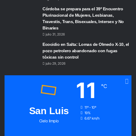
Córdoba se prepara para el 39º Encuentro
Plurinacional de Mujeres, Lesbianas,
Travestis, Trans, Bisexuales, Intersex y No
Binaries
julio 31, 2026
Ecocidio en Salta: Lomas de Olmedo X-10, el
pozo petrolero abandonado con fugas
tóxicas sin control
julio 29, 2026
11
℃
San Luis
11º - 10º
19%
6.67 km/h
Cielo limpio