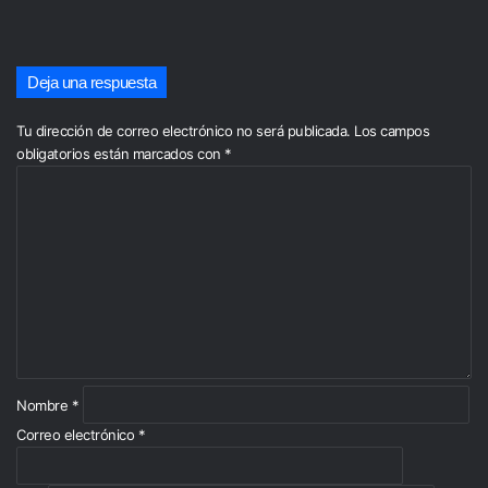
Deja una respuesta
Tu dirección de correo electrónico no será publicada.
Los campos
obligatorios están marcados con
*
C
o
m
e
n
t
a
r
i
o
*
Nombre
*
Correo electrónico
*