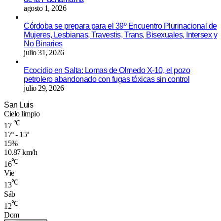
agosto 1, 2026
Córdoba se prepara para el 39º Encuentro Plurinacional de
Mujeres, Lesbianas, Travestis, Trans, Bisexuales, Intersex y
No Binaries
julio 31, 2026
Ecocidio en Salta: Lomas de Olmedo X-10, el pozo
petrolero abandonado con fugas tóxicas sin control
julio 29, 2026
San Luis
Cielo limpio
℃
17
17º - 15º
15%
10.87 km/h
℃
16
Vie
℃
13
Sáb
℃
12
Dom