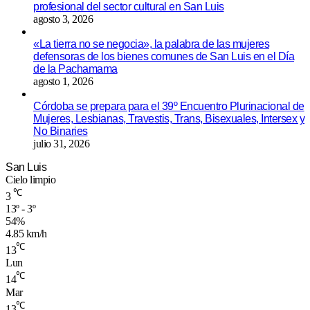
profesional del sector cultural en San Luis
agosto 3, 2026
«La tierra no se negocia», la palabra de las mujeres
defensoras de los bienes comunes de San Luis en el Día
de la Pachamama
agosto 1, 2026
Córdoba se prepara para el 39º Encuentro Plurinacional de
Mujeres, Lesbianas, Travestis, Trans, Bisexuales, Intersex y
No Binaries
julio 31, 2026
San Luis
Cielo limpio
℃
3
13º - 3º
54%
4.85 km/h
℃
13
Lun
℃
14
Mar
℃
13