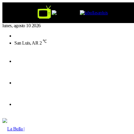
lunes, agosto 10 2026
Buscar
por
℃
San Luis, AR
2
Menú
Buscar
por
Switch
skin