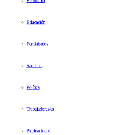
Economía
Educación
Feminismos
San Luis
Política
Trabajadoras/es
Plurinacional