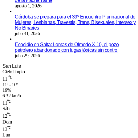
de la Pachamama
agosto 1, 2026
Córdoba se prepara para el 39º Encuentro Plurinacional de
Mujeres, Lesbianas, Travestis, Trans, Bisexuales, Intersex y
No Binaries
julio 31, 2026
Ecocidio en Salta: Lomas de Olmedo X-10, el pozo
petrolero abandonado con fugas tóxicas sin control
julio 29, 2026
San Luis
Cielo limpio
℃
11
11º - 10º
19%
6.32 km/h
℃
11
Sáb
℃
12
Dom
℃
13
Lun