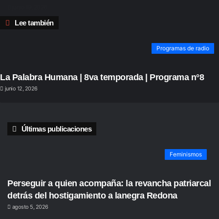
junio 19, 2026
Cerrar
Lee también
Programas de radio
La Palabra Humana | 8va temporada | Programa n°8
junio 12, 2026
Últimas publicaciones
Feminismos
Perseguir a quien acompaña: la revancha patriarcal
detrás del hostigamiento a lanegra Redona
agosto 5, 2026