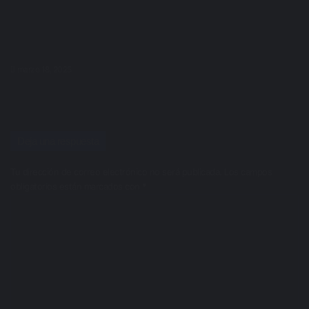
marzo 18, 2025
Deja una respuesta
Tu dirección de correo electrónico no será publicada.
Los campos
obligatorios están marcados con
*
C
o
m
e
n
t
a
r