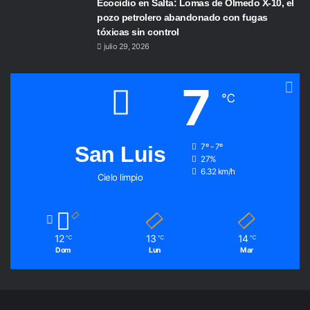
Ecocidio en Salta: Lomas de Olmedo X-10, el
pozo petrolero abandonado con fugas
tóxicas sin control
julio 29, 2026
7
℃
San Luis
7º - 7º
27%
6.32 km/h
Cielo limpio
12
13
14
℃
℃
℃
Dom
Lun
Mar