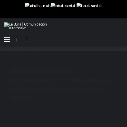
Menú
Buscar
Switch
por
skin
Inicio
/
Programas de radio
Alto Mambo
Programas de radio
Alto Mambo N° 57 | Programa de
salud mental comunitaria de la
RiSaMC
marzo 18, 2025