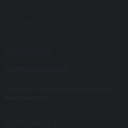
i
o
*
Nombre
*
Correo electrónico
*
Web
Publicaciones relacionadas
La Palabra Humana | 8va temporada |
Programa n°11
julio 3, 2026
Sin Etiquetas n° 3