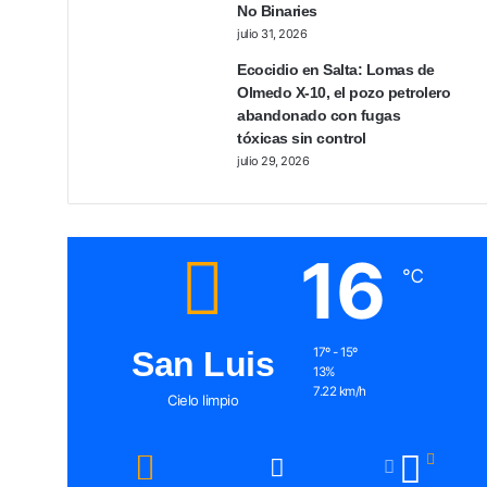
No Binaries
julio 31, 2026
Ecocidio en Salta: Lomas de
Olmedo X-10, el pozo petrolero
abandonado con fugas
tóxicas sin control
julio 29, 2026
16
℃
San Luis
17º - 15º
13%
7.22 km/h
Cielo limpio