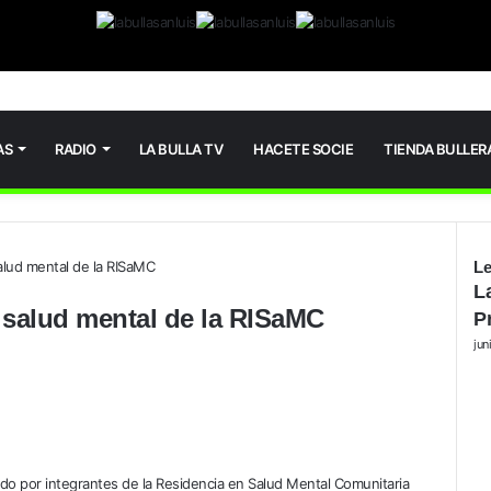
AS
RADIO
LA BULLA TV
HACETE SOCIE
TIENDA BULLER
lud mental de la RISaMC
Le
Ce
L
salud mental de la RISaMC
P
jun
do por integrantes de la Residencia en Salud Mental Comunitaria