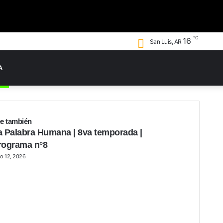
℃
Bus
16
San Luis, AR
por
Swi
A
skin
e también
rrar
a Palabra Humana | 8va temporada |
rograma n°8
io 12, 2026