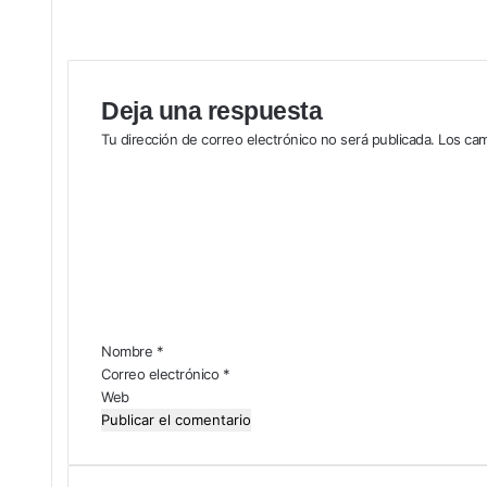
Deja una respuesta
Tu dirección de correo electrónico no será publicada.
Los cam
C
o
m
e
n
t
a
r
i
Nombre
*
o
Correo electrónico
*
*
Web