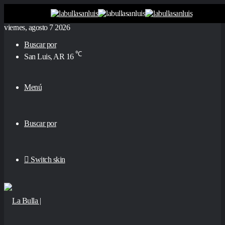
viernes, agosto 7 2026
Buscar por
℃
San Luis, AR
16
Menú
Buscar por
Switch skin