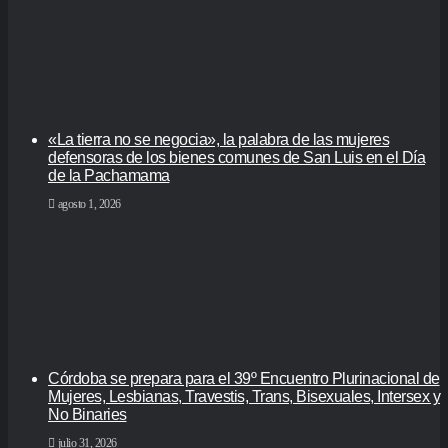
«La tierra no se negocia», la palabra de las mujeres
defensoras de los bienes comunes de San Luis en el Día
de la Pachamama
agosto 1, 2026
Córdoba se prepara para el 39º Encuentro Plurinacional de
Mujeres, Lesbianas, Travestis, Trans, Bisexuales, Intersex y
No Binaries
julio 31, 2026