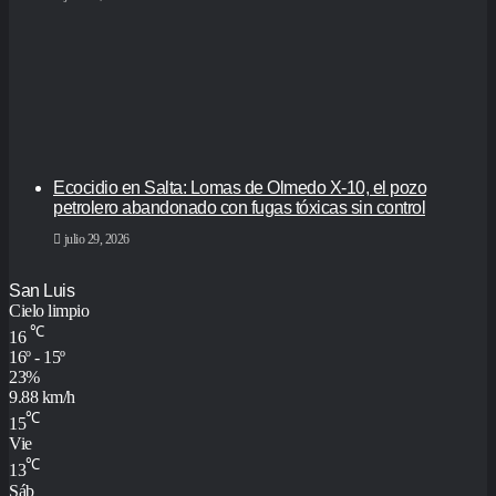
Ecocidio en Salta: Lomas de Olmedo X-10, el pozo
petrolero abandonado con fugas tóxicas sin control
julio 29, 2026
San Luis
Cielo limpio
℃
16
16º - 15º
23%
9.88 km/h
℃
15
Vie
℃
13
Sáb