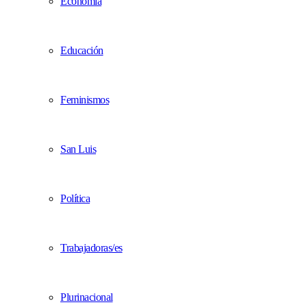
Economía
Educación
Feminismos
San Luis
Política
Trabajadoras/es
Plurinacional