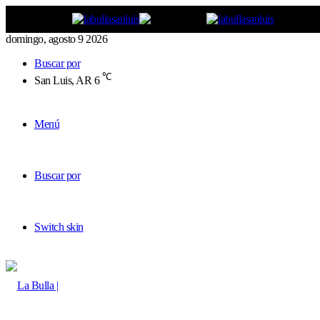
domingo, agosto 9 2026
Buscar por
℃
San Luis, AR
6
Menú
Buscar por
Switch skin