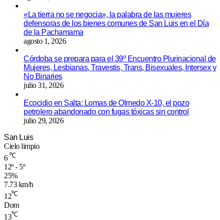
«La tierra no se negocia», la palabra de las mujeres
defensoras de los bienes comunes de San Luis en el Día
de la Pachamama
agosto 1, 2026
Córdoba se prepara para el 39º Encuentro Plurinacional de
Mujeres, Lesbianas, Travestis, Trans, Bisexuales, Intersex y
No Binaries
julio 31, 2026
Ecocidio en Salta: Lomas de Olmedo X-10, el pozo
petrolero abandonado con fugas tóxicas sin control
julio 29, 2026
San Luis
Cielo limpio
℃
6
12º - 5º
25%
7.73 km/h
℃
12
Dom
℃
13