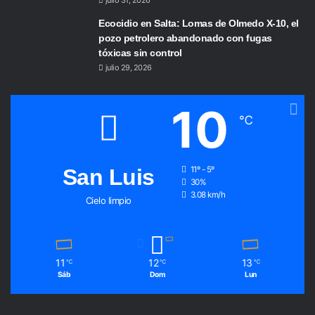
julio 31, 2026
Ecocidio en Salta: Lomas de Olmedo X-10, el
pozo petrolero abandonado con fugas
tóxicas sin control
julio 29, 2026
10
℃
San Luis
11º - 5º
30%
3.08 km/h
Cielo limpio
11
12
13
℃
℃
℃
Sáb
Dom
Lun