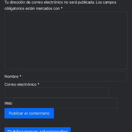
Tu dirección de correo electrónico no será publicada.
Los campos
obligatorios están marcados con
*
C
o
m
e
n
t
a
r
i
o
*
Nombre
*
Correo electrónico
*
Web