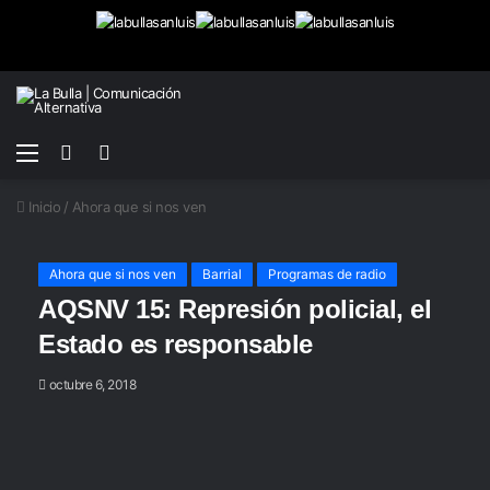
Menú
Buscar
Switch
por
skin
Inicio
/
Ahora que si nos ven
Ahora que si nos ven
Barrial
Programas de radio
AQSNV 15: Represión policial, el
Estado es responsable
octubre 6, 2018