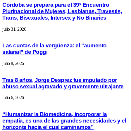
Córdoba se prepara para el 39º Encuentro
Plurinacional de Mujeres, Lesbianas, Travestis,
Trans, Bisexuales, Intersex y No Binaries
julio 31, 2026
Las cuotas de la vergüenza: el “aumento
salarial” de Poggi
julio 8, 2026
Tras 8 años, Jorge Desprez fue imputado por
abuso sexual agravado y gravemente ultrajante
julio 6, 2026
“Humanizar la Biomedicina, incorporar la
empatía, es una de las grandes necesidades y el
horizonte hacia el cual caminamos”