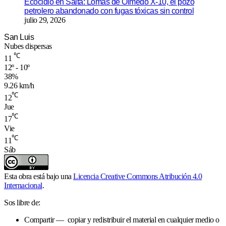
Ecocidio en Salta: Lomas de Olmedo X-10, el pozo
petrolero abandonado con fugas tóxicas sin control
julio 29, 2026
San Luis
Nubes dispersas
℃
11
12º - 10º
38%
9.26 km/h
℃
12
Jue
℃
17
Vie
℃
11
Sáb
Esta obra está bajo una
Licencia Creative Commons Atribución 4.0
Internacional
.
Sos libre de:
Compartir — copiar y redistribuir el material en cualquier medio o