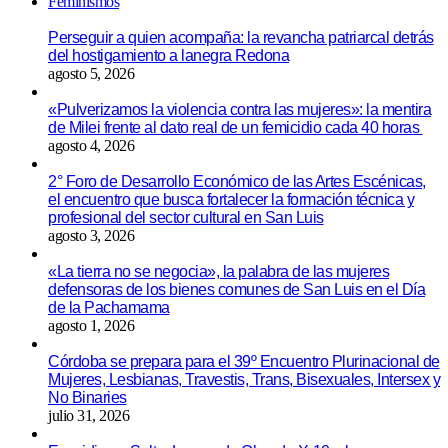
Feminismos
Perseguir a quien acompaña: la revancha patriarcal detrás
del hostigamiento a lanegra Redona
agosto 5, 2026
«Pulverizamos la violencia contra las mujeres»: la mentira
de Milei frente al dato real de un femicidio cada 40 horas
agosto 4, 2026
2° Foro de Desarrollo Económico de las Artes Escénicas,
el encuentro que busca fortalecer la formación técnica y
profesional del sector cultural en San Luis
agosto 3, 2026
«La tierra no se negocia», la palabra de las mujeres
defensoras de los bienes comunes de San Luis en el Día
de la Pachamama
agosto 1, 2026
Córdoba se prepara para el 39º Encuentro Plurinacional de
Mujeres, Lesbianas, Travestis, Trans, Bisexuales, Intersex y
No Binaries
julio 31, 2026