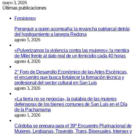
mayo 3, 2026
Últimas publicaciones
Feminismos
Perseguir a quien acompaña: la revancha patriarcal detrás
del hostigamiento a lanegra Redona
agosto 5, 2026
«Pulverizamos la violencia contra las mujeres»: la mentira
de Milei frente al dato real de un femicidio cada 40 horas
agosto 4, 2026
2° Foro de Desarrollo Económico de las Artes Escénicas,
el encuentro que busca fortalecer la formación técnica y
profesional del sector cultural en San Luis
agosto 3, 2026
«La tierra no se negocia», la palabra de las mujeres
defensoras de los bienes comunes de San Luis en el Día
de la Pachamama
agosto 1, 2026
Córdoba se prepara para el 39º Encuentro Plurinacional de
Mujeres, Lesbianas, Travestis, Trans, Bisexuales, Intersex y