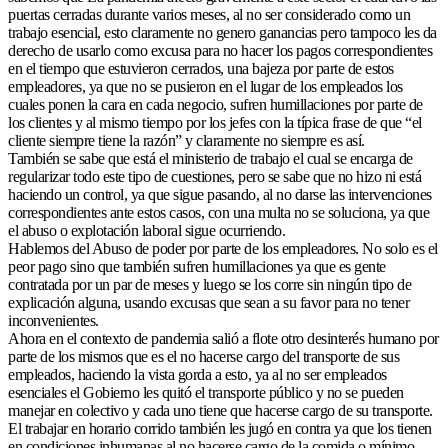
puertas cerradas durante varios meses, al no ser considerado como un
trabajo esencial, esto claramente no genero ganancias pero tampoco les da
derecho de usarlo como excusa para no hacer los pagos correspondientes
en el tiempo que estuvieron cerrados, una bajeza por parte de estos
empleadores, ya que no se pusieron en el lugar de los empleados los
cuales ponen la cara en cada negocio, sufren humillaciones por parte de
los clientes y al mismo tiempo por los jefes con la típica frase de que “el
cliente siempre tiene la razón” y claramente no siempre es así.
También se sabe que está el ministerio de trabajo el cual se encarga de
regularizar todo este tipo de cuestiones, pero se sabe que no hizo ni está
haciendo un control, ya que sigue pasando, al no darse las intervenciones
correspondientes ante estos casos, con una multa no se soluciona, ya que
el abuso o explotación laboral sigue ocurriendo.
Hablemos del Abuso de poder por parte de los empleadores. No solo es el
peor pago sino que también sufren humillaciones ya que es gente
contratada por un par de meses y luego se los corre sin ningún tipo de
explicación alguna, usando excusas que sean a su favor para no tener
inconvenientes.
Ahora en el contexto de pandemia salió a flote otro desinterés humano por
parte de los mismos que es el no hacerse cargo del transporte de sus
empleados, haciendo la vista gorda a esto, ya al no ser empleados
esenciales el Gobierno les quitó el transporte público y no se pueden
manejar en colectivo y cada uno tiene que hacerse cargo de su transporte.
El trabajar en horario corrido también les jugó en contra ya que los tienen
en condiciones inhumanas al no hacerse cargo de la comida o mínimo