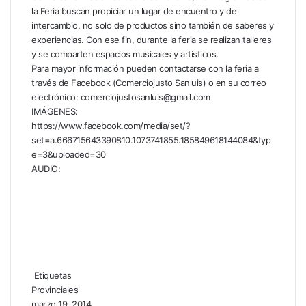
la Feria buscan propiciar un lugar de encuentro y de
intercambio, no solo de productos sino también de saberes y
experiencias. Con ese fin, durante la feria se realizan talleres
y se comparten espacios musicales y artísticos.
Para mayor información pueden contactarse con la feria a
través de Facebook (Comerciojusto Sanluis) o en su correo
electrónico: comerciojustosanluis@gmail.com
IMÁGENES:
https://www.facebook.com/media/set/?
set=a.666715643390810.1073741855.185849618144084&typ
e=3&uploaded=30
AUDIO:
Etiquetas
Provinciales
marzo 19, 2014