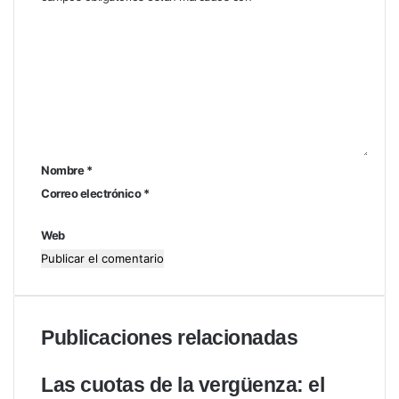
C
o
m
e
n
t
a
r
i
Nombre
*
o
Correo electrónico
*
*
Web
Publicaciones relacionadas
Las cuotas de la vergüenza: el