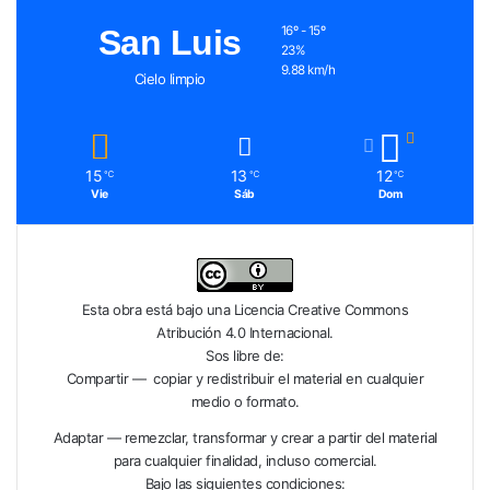
San Luis
16º - 15º
23%
9.88 km/h
Cielo limpio
15
13
12
℃
℃
℃
Vie
Sáb
Dom
Esta obra está bajo una
Licencia Creative Commons
Atribución 4.0 Internacional
.
Sos libre de:
Compartir — copiar y redistribuir el material en cualquier
medio o formato.
Adaptar — remezclar, transformar y crear a partir del material
para cualquier finalidad, incluso comercial.
Bajo las siguientes condiciones: