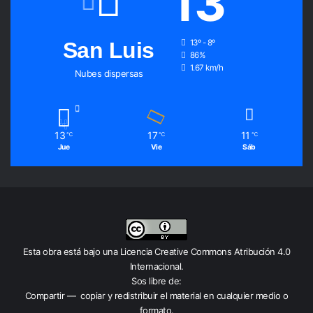
13
San Luis
13º - 8º
86%
1.67 km/h
Nubes dispersas
13
17
11
℃
℃
℃
Jue
Vie
Sáb
Esta obra está bajo una
Licencia Creative Commons Atribución 4.0
Internacional
.
Sos libre de:
Compartir — copiar y redistribuir el material en cualquier medio o
formato.