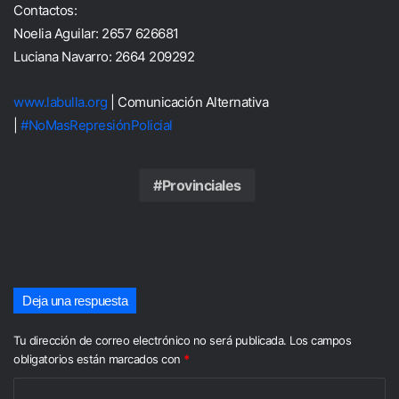
Contactos:
Noelia Aguilar: 2657 626681
Luciana Navarro: 2664 209292
www.labulla.org
| Comunicación Alternativa
|
#
NoMasRepresiónPolicial
Provinciales
Deja una respuesta
Tu dirección de correo electrónico no será publicada.
Los campos
obligatorios están marcados con
*
C