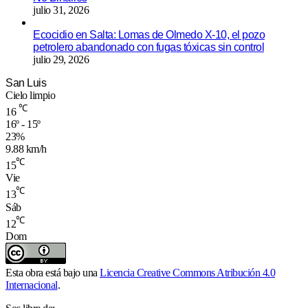
julio 31, 2026
Ecocidio en Salta: Lomas de Olmedo X-10, el pozo
petrolero abandonado con fugas tóxicas sin control
julio 29, 2026
San Luis
Cielo limpio
℃
16
16º - 15º
23%
9.88 km/h
℃
15
Vie
℃
13
Sáb
℃
12
Dom
Esta obra está bajo una
Licencia Creative Commons Atribución 4.0
Internacional
.