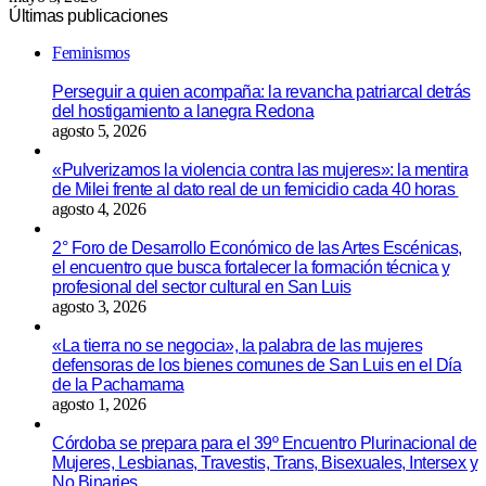
Últimas publicaciones
Feminismos
Perseguir a quien acompaña: la revancha patriarcal detrás
del hostigamiento a lanegra Redona
agosto 5, 2026
«Pulverizamos la violencia contra las mujeres»: la mentira
de Milei frente al dato real de un femicidio cada 40 horas
agosto 4, 2026
2° Foro de Desarrollo Económico de las Artes Escénicas,
el encuentro que busca fortalecer la formación técnica y
profesional del sector cultural en San Luis
agosto 3, 2026
«La tierra no se negocia», la palabra de las mujeres
defensoras de los bienes comunes de San Luis en el Día
de la Pachamama
agosto 1, 2026
Córdoba se prepara para el 39º Encuentro Plurinacional de
Mujeres, Lesbianas, Travestis, Trans, Bisexuales, Intersex y
No Binaries