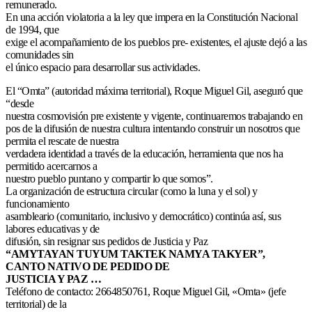
remunerado.
En una acción violatoria a la ley que impera en la Constitución Nacional
de 1994, que
exige el acompañamiento de los pueblos pre- existentes, el ajuste dejó a las
comunidades sin
el único espacio para desarrollar sus actividades.
El “Omta” (autoridad máxima territorial), Roque Miguel Gil, aseguró que
“desde
nuestra cosmovisión pre existente y vigente, continuaremos trabajando en
pos de la difusión de nuestra cultura intentando construir un nosotros que
permita el rescate de nuestra
verdadera identidad a través de la educación, herramienta que nos ha
permitido acercarnos a
nuestro pueblo puntano y compartir lo que somos”.
La organización de estructura circular (como la luna y el sol) y
funcionamiento
asambleario (comunitario, inclusivo y democrático) continúa así, sus
labores educativas y de
difusión, sin resignar sus pedidos de Justicia y Paz
“AMYTAYAN TUYUM TAKTEK NAMYA TAKYER”,
CANTO NATIVO DE PEDIDO DE
JUSTICIA Y PAZ …
Teléfono de contacto: 2664850761, Roque Miguel Gil, «Omta» (jefe
territorial) de la