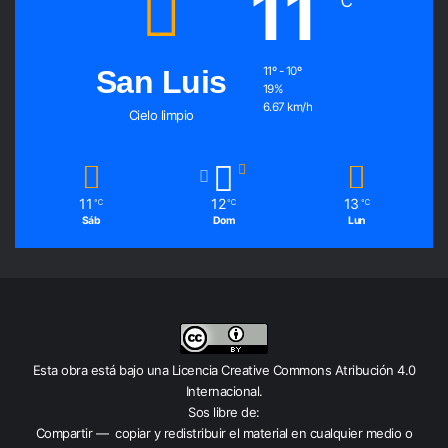
11
℃
San Luis
11º - 10º
19%
6.67 km/h
Cielo limpio
11
12
13
℃
℃
℃
Sáb
Dom
Lun
Esta obra está bajo una
Licencia Creative Commons Atribución 4.0
Internacional
.
Sos libre de:
Compartir — copiar y redistribuir el material en cualquier medio o