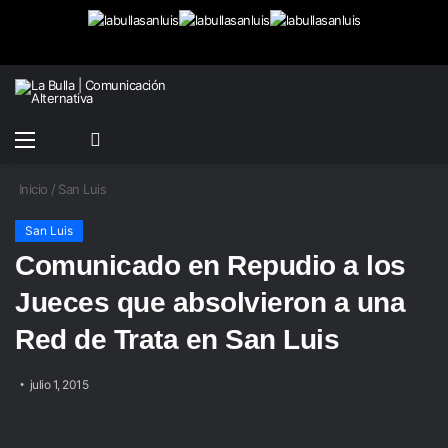
Menú
Buscar
Switch
por
skin
Inicio
/
San Luis
San Luis
Comunicado en Repudio a los
Jueces que absolvieron a una
Red de Trata en San Luis
julio 1, 2015