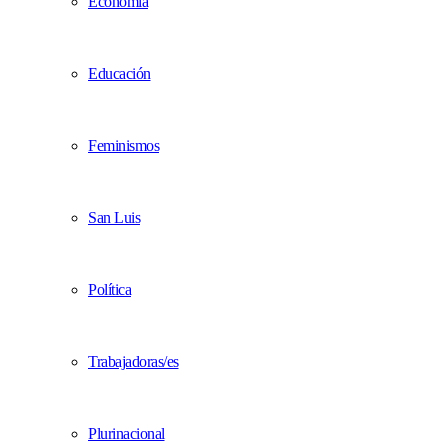
Economía
Educación
Feminismos
San Luis
Política
Trabajadoras/es
Plurinacional