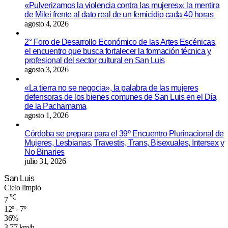
«Pulverizamos la violencia contra las mujeres»: la mentira
de Milei frente al dato real de un femicidio cada 40 horas
agosto 4, 2026
2° Foro de Desarrollo Económico de las Artes Escénicas,
el encuentro que busca fortalecer la formación técnica y
profesional del sector cultural en San Luis
agosto 3, 2026
«La tierra no se negocia», la palabra de las mujeres
defensoras de los bienes comunes de San Luis en el Día
de la Pachamama
agosto 1, 2026
Córdoba se prepara para el 39º Encuentro Plurinacional de
Mujeres, Lesbianas, Travestis, Trans, Bisexuales, Intersex y
No Binaries
julio 31, 2026
San Luis
Cielo limpio
℃
7
12º - 7º
36%
3.77 km/h