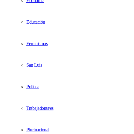
Economía
Educación
Feminismos
San Luis
Política
Trabajadoras/es
Plurinacional