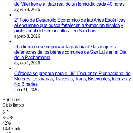
de Milei frente al dato real de un femicidio cada 40 horas
agosto 4, 2026
2° Foro de Desarrollo Económico de las Artes Escénicas,
el encuentro que busca fortalecer la formación técnica y
profesional del sector cultural en San Luis
agosto 3, 2026
«La tierra no se negocia», la palabra de las mujeres
defensoras de los bienes comunes de San Luis en el Día
de la Pachamama
agosto 1, 2026
Córdoba se prepara para el 39º Encuentro Plurinacional de
Mujeres, Lesbianas, Travestis, Trans, Bisexuales, Intersex y
No Binaries
julio 31, 2026
San Luis
Cielo limpio
℃
6
6º - 6º
42%
10.4 km/h