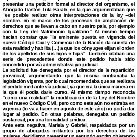
presentar una petición formal al director del organismo, el
Abogado Gastón Tula Barale, en la que argumentaban que
“es posible realizar otras interpretaciones de la ley –del
nombre- en el marco de los procesos de ampliación de
derechos que se llevan a cabo en nuestro país, por ejemplo
con la Ley del Matrimonio Igualitario.” Al mismo tiempo
hacían constar que “la eminente puesta en vigencia del
nuevo Código Civil y Comercial de la Nación da cuenta de
esta realidad y habilita (…) a que los cónyuges elijan el orden
de los apellidos de sus hijos e hijas”. También citaban una
serie de precedentes donde este pedido había sido
concedido por vía administrativa y/o judicial.
La solicitud fue denegada por el director de la repartición
provincial, argumentando que la misma contrariaba la
legislación vigente, por lo cual recomendaba que se realizara
el pedido mediante vía judicial, ya que era la única manera en
la que él podía darle curso. Al mismo tiempo reconocía
“como una realidad” la modificación de la Ley del Nombre
en el nuevo Código Civil, pero como este aún no entraba en
vigencia (lo va a hacer en agosto de este año) no podía dar
lugar al pedido. En otras palabras, denegaba un pedido
sustancial, por una formalidad jurídica.
Ante esta negativa, Mariela y Gabriel, respaldadxs por un
grupo de abogadxs militantes por los derechos de las
mujeres, decidieron presentar un segundo escrito objetando