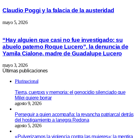
Claudio Poggi y la falacia de la austeridad
mayo 5, 2026
“Hay alguien que casi no fue investigado: su
abuelo paterno Roque Lucero”, la denuncia de
Yamila Cialone, madre de Guadalupe Lucero
mayo 3, 2026
Últimas publicaciones
Plurinacional
Tierra, cuerpxs y memoria: el genocidio silenciado que
Milei quiere borrar
agosto 9, 2026
Perseguir a quien acompaña: la revancha patriarcal detrás
del hostigamiento a lanegra Redona
agosto 5, 2026
«Pulverizamos la violencia contra las mujeres»: la mentira