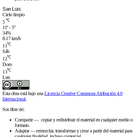
San Luis
Cielo limpio
℃
5
11º - 5º
34%
8.17 km/h
℃
11
Sáb
℃
12
Dom
℃
13
Lun
Esta obra está bajo una
Licencia Creative Commons Atribución 4.0
Internacional
.
Sos libre de:
Compartir — copiar y redistribuir el material en cualquier medio o
formato.
Adaptar — remezclar, transformar y crear a partir del material para
cualquier finalidad, incluso comercial.