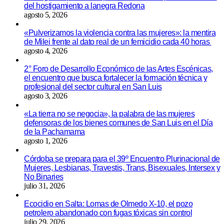
del hostigamiento a lanegra Redona
agosto 5, 2026
«Pulverizamos la violencia contra las mujeres»: la mentira
de Milei frente al dato real de un femicidio cada 40 horas
agosto 4, 2026
2° Foro de Desarrollo Económico de las Artes Escénicas,
el encuentro que busca fortalecer la formación técnica y
profesional del sector cultural en San Luis
agosto 3, 2026
«La tierra no se negocia», la palabra de las mujeres
defensoras de los bienes comunes de San Luis en el Día
de la Pachamama
agosto 1, 2026
Córdoba se prepara para el 39º Encuentro Plurinacional de
Mujeres, Lesbianas, Travestis, Trans, Bisexuales, Intersex y
No Binaries
julio 31, 2026
Ecocidio en Salta: Lomas de Olmedo X-10, el pozo
petrolero abandonado con fugas tóxicas sin control
julio 29, 2026