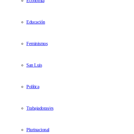
Economía
Educación
Feminismos
San Luis
Política
Trabajadoras/es
Plurinacional