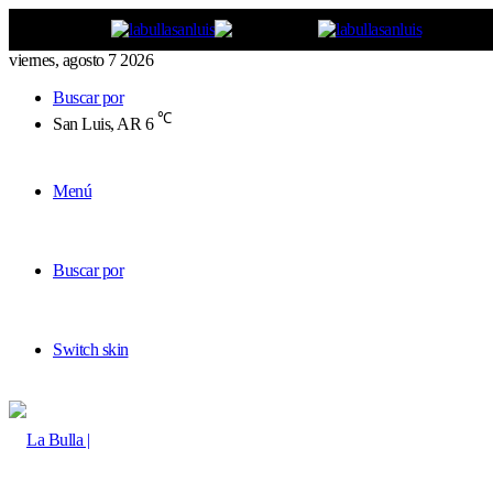
viernes, agosto 7 2026
Buscar por
℃
San Luis, AR
6
Menú
Buscar por
Switch skin