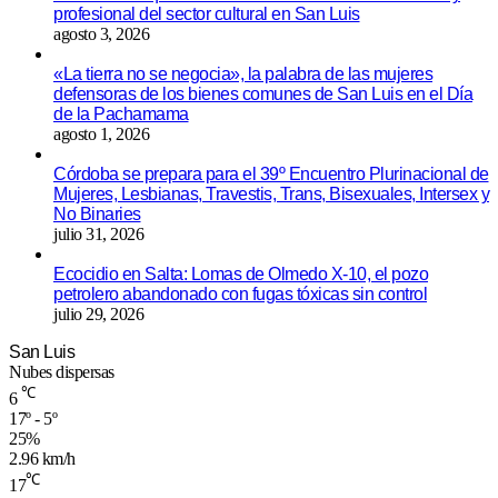
profesional del sector cultural en San Luis
agosto 3, 2026
«La tierra no se negocia», la palabra de las mujeres
defensoras de los bienes comunes de San Luis en el Día
de la Pachamama
agosto 1, 2026
Córdoba se prepara para el 39º Encuentro Plurinacional de
Mujeres, Lesbianas, Travestis, Trans, Bisexuales, Intersex y
No Binaries
julio 31, 2026
Ecocidio en Salta: Lomas de Olmedo X-10, el pozo
petrolero abandonado con fugas tóxicas sin control
julio 29, 2026
San Luis
Nubes dispersas
℃
6
17º - 5º
25%
2.96 km/h
℃
17