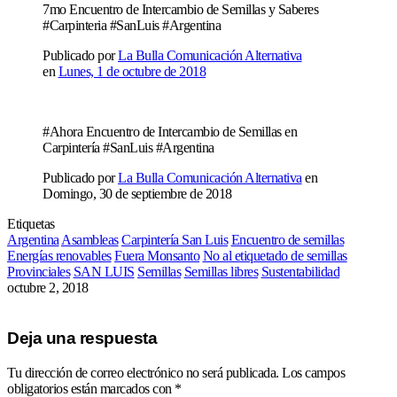
7mo Encuentro de Intercambio de Semillas y Saberes
#Carpinteria #SanLuis #Argentina
Publicado por
La Bulla Comunicación Alternativa
en
Lunes, 1 de octubre de 2018
#Ahora Encuentro de Intercambio de Semillas en
Carpintería #SanLuis #Argentina
Publicado por
La Bulla Comunicación Alternativa
en
Domingo, 30 de septiembre de 2018
Etiquetas
Argentina
Asambleas
Carpintería San Luis
Encuentro de semillas
Energías renovables
Fuera Monsanto
No al etiquetado de semillas
Provinciales
SAN LUIS
Semillas
Semillas libres
Sustentabilidad
octubre 2, 2018
Deja una respuesta
Tu dirección de correo electrónico no será publicada.
Los campos
obligatorios están marcados con
*