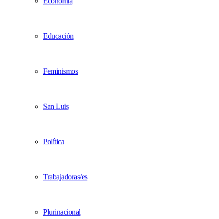
Economía
Educación
Feminismos
San Luis
Política
Trabajadoras/es
Plurinacional