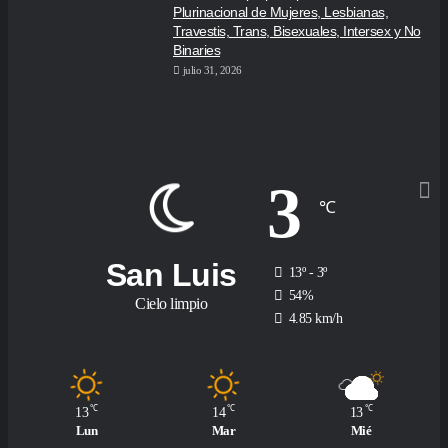
Plurinacional de Mujeres, Lesbianas,
Travestis, Trans, Bisexuales, Intersex y No
Binaries
julio 31, 2026
3
℃
San Luis
13º - 3º
54%
Cielo limpio
4.85 km/h
℃
℃
℃
13
14
13
Lun
Mar
Mié