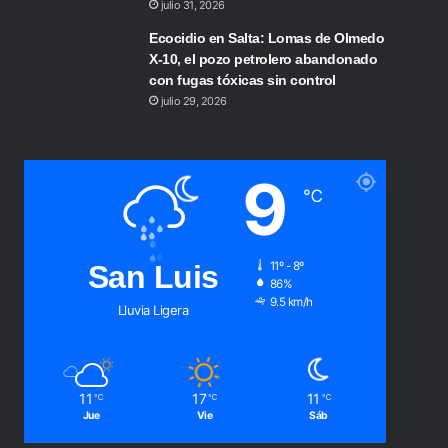
julio 31, 2026
Ecocidio en Salta: Lomas de Olmedo
X-10, el pozo petrolero abandonado
con fugas tóxicas sin control
julio 29, 2026
9
℃
San Luis
11º - 8º
86%
9.5 km/h
Lluvia Ligera
11
17
11
℃
℃
℃
Jue
Vie
Sáb