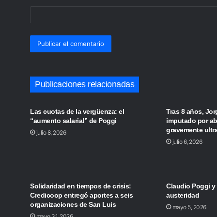
*
Publicaciones relacionadas
Las cuotas de la vergüenza: el
Tras 8 años, Jor
“aumento salarial” de Poggi
imputado por ab
gravemente ultr
julio 8, 2026
julio 6, 2026
Solidaridad en tiempos de crisis:
Claudio Poggi y l
Credicoop entregó aportes a seis
austeridad
organizaciones de San Luis
mayo 5, 2026
mayo 31, 2026