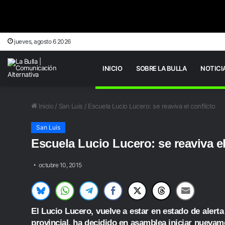
jueves, agosto 6 2026
INICIO
SOBRE LA BULLA
NOTICI
Inicio
/
San Luis
/
Escuela Lucio Lucero: se reaviva el conflicto
San Luis
Escuela Lucio Lucero: se reaviva el
octubre 10, 2015
El Lucio Lucero, vuelve a estar en estado de alert
provincial, ha decidido en asamblea iniciar nuevam