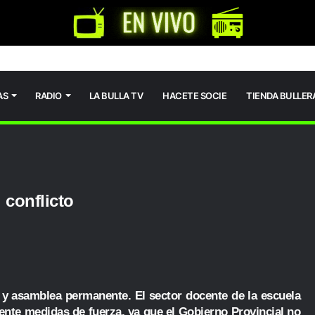
AS
RADIO
LA BULLA TV
HACETE SOCIE
TIENDA BULLER
 conflicto
a y asamblea permanente. El sector docente de la escuela
ente medidas de fuerza, ya que el Gobierno Provincial no