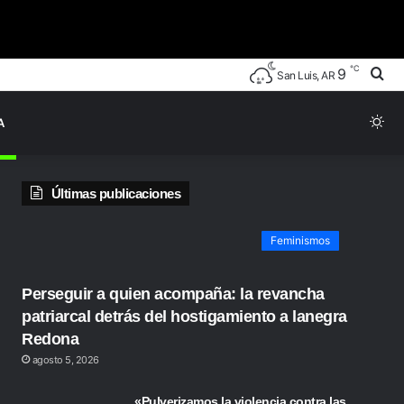
℃
Bu
9
San Luis, AR
po
Sw
A
ski
Últimas publicaciones
Feminismos
Perseguir a quien acompaña: la revancha
patriarcal detrás del hostigamiento a lanegra
Redona
agosto 5, 2026
«Pulverizamos la violencia contra las