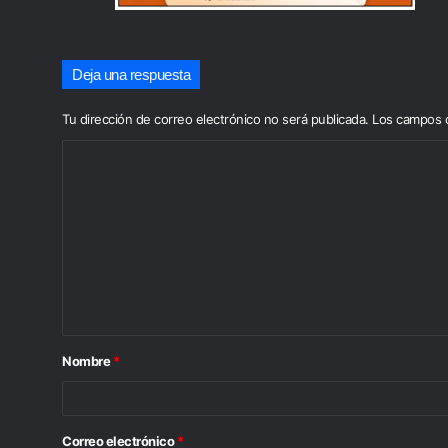
Deja una respuesta
Tu dirección de correo electrónico no será publicada.
Los campos o
C
o
m
e
n
t
a
Nombre
*
r
i
o
Correo electrónico
*