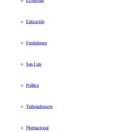
Economía
Educación
Feminismos
San Luis
Política
Trabajadoras/es
Plurinacional