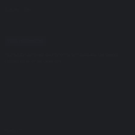
octubre 7, 2014
Deja una respuesta
Tu dirección de correo electrónico no será publicada.
Los campos
obligatorios están marcados con
*
C
o
m
e
n
t
a
r
i
o
*
Nombre
*