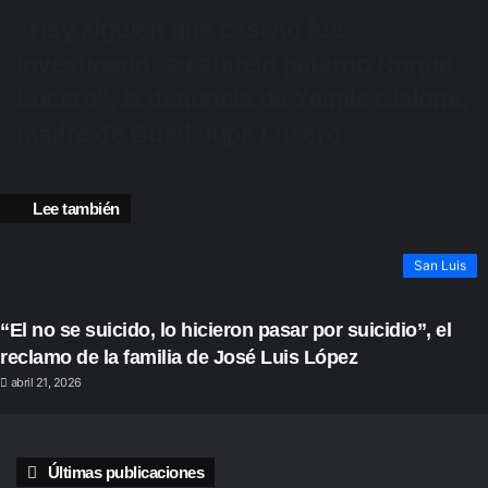
“Hay alguien que casi no fue
investigado: su abuelo paterno Roque
Lucero”, la denuncia de Yamila Cialone,
madre de Guadalupe Lucero
mayo 3, 2026
Lee también
Cerrar
San Luis
“El no se suicido, lo hicieron pasar por suicidio”, el
reclamo de la familia de José Luis López
abril 21, 2026
Últimas publicaciones