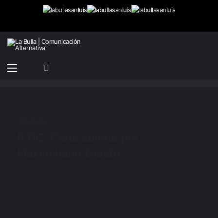
Menú
Buscar
Switch
por
skin
Inicio
/
San Luis
San Luis
IFDC: Carta abierta por
Maximiliano Gaitán
octubre 7, 2014