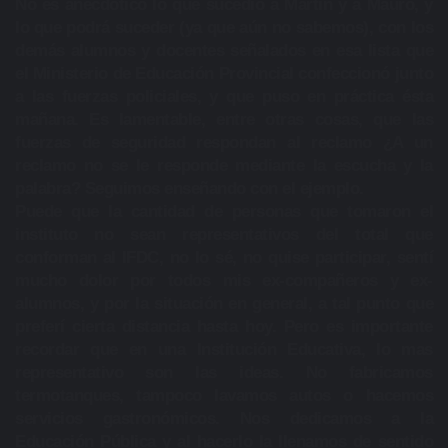
No es anecdótico lo que sucedió a Martín y a Mauro, y
lo que podrá suceder (ya que aún no sabemos), con los
demás alumnos y docentes señalados en esa lista que
el Ministerio de Educación Provincial confeccionó junto
a las fuerzas policiales, y que puso en práctica ésta
mañana. Es lamentable, entre otras cosas, que las
fuerzas de seguridad respondan al reclamo ¿A un
reclamo no se le responde mediante la escucha y la
palabra? Seguimos enseñando con el ejemplo.
Puede que la cantidad de personas que tomaron el
instituto no sean representativos del total que
conforman al IFDC, no lo sé, no quise participar, sentí
mucho dolor por todos mis ex-compañeros y ex-
alumnos, y por la situación en general, a tal punto que
preferí cierta distancia hasta hoy. Pero es importante
recordar que en una Institución Educativa, lo mas
representativo son las ideas. No fabricamos
termotanques, tampoco lavamos autos o hacemos
servicios gastronómicos. Nos dedicamos a la
Educación Pública y al hacerlo la llenamos de sentido