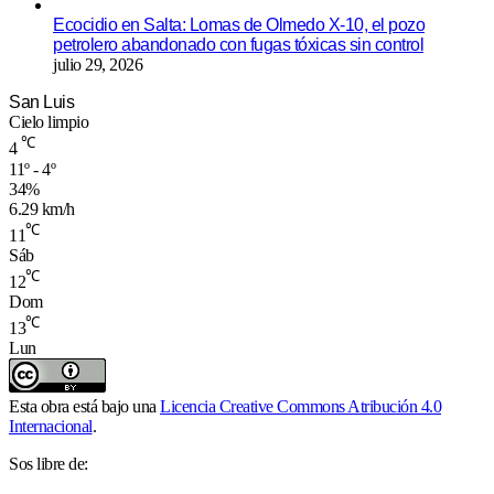
Ecocidio en Salta: Lomas de Olmedo X-10, el pozo
petrolero abandonado con fugas tóxicas sin control
julio 29, 2026
San Luis
Cielo limpio
℃
4
11º - 4º
34%
6.29 km/h
℃
11
Sáb
℃
12
Dom
℃
13
Lun
Esta obra está bajo una
Licencia Creative Commons Atribución 4.0
Internacional
.
Sos libre de: