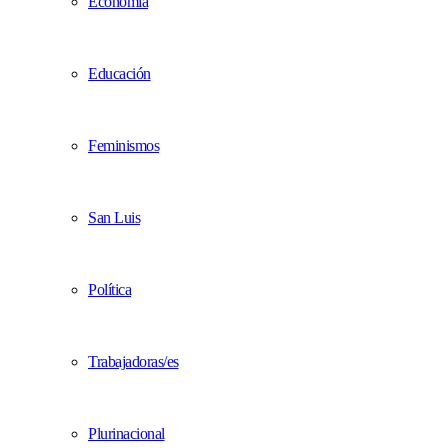
Economía
Educación
Feminismos
San Luis
Política
Trabajadoras/es
Plurinacional