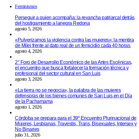
Feminismos
Perseguir a quien acompaña: la revancha patriarcal detrás
del hostigamiento a lanegra Redona
agosto 5, 2026
«Pulverizamos la violencia contra las mujeres»: la mentira
de Milei frente al dato real de un femicidio cada 40 horas
agosto 4, 2026
2° Foro de Desarrollo Económico de las Artes Escénicas,
el encuentro que busca fortalecer la formación técnica y
profesional del sector cultural en San Luis
agosto 3, 2026
«La tierra no se negocia», la palabra de las mujeres
defensoras de los bienes comunes de San Luis en el Día
de la Pachamama
agosto 1, 2026
Córdoba se prepara para el 39º Encuentro Plurinacional de
Mujeres, Lesbianas, Travestis, Trans, Bisexuales, Intersex y
No Binaries
julio 31, 2026