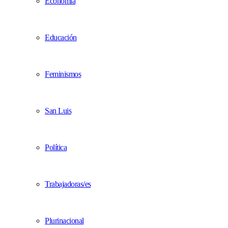
Economía
Educación
Feminismos
San Luis
Política
Trabajadoras/es
Plurinacional