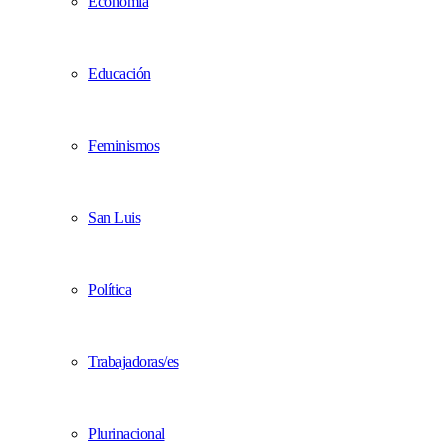
Economía
Educación
Feminismos
San Luis
Política
Trabajadoras/es
Plurinacional