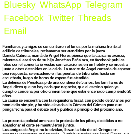
Bluesky
WhatsApp
Telegram
Facebook
Twitter
Threads
Email
Familiares y amigxs se concentraron el lunes por la mañana frente al
edificio de tribunales, reclamaron ser atendidxs por la jueza.
Daniela Cabrera, mamá de Angel Flores piensa que la causa no avanza,
mientras el asesino de su hijo Jonathan Peñaloza, en facebook publica
fotos con el comentario «estas son vacaciones en un hotel» y se muestra
junto a otros detenidos en la celda. La madre de Angel cansada de esperar
una respuesta, se encadeno en las puertas de tribunales hasta ser
escuchada, luego de horas de espera fue atendida.
La defensa de Peñaloza pide una condena de 5 años, los familiares de
Angel dicen que no hay nada que negociar, que el asesino quien ya
cumplio condena por otro crimen tiene que estar encerrado cumpliendo 20
años.
La causa se encuentra con la requisitoria fiscal, con pedido de 20 años por
homicidio simple, y ha sido elevada a la Cámara del Crimen para que
ponga fecha para el debate oral y publico a principio del próximo año.
La presencia policial amenazo la protesta de lxs pibxs, decididxs a no
abandonar el corte se mantuvieron juntxs.
Lxs amigxs de Angel no lo olvidan, llevan la foto de «el Gringo» en