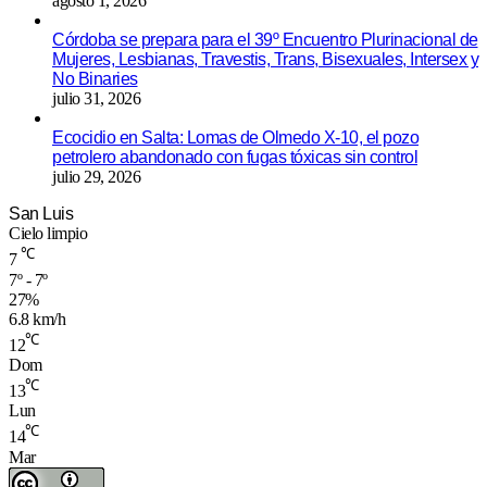
agosto 1, 2026
Córdoba se prepara para el 39º Encuentro Plurinacional de
Mujeres, Lesbianas, Travestis, Trans, Bisexuales, Intersex y
No Binaries
julio 31, 2026
Ecocidio en Salta: Lomas de Olmedo X-10, el pozo
petrolero abandonado con fugas tóxicas sin control
julio 29, 2026
San Luis
Cielo limpio
℃
7
7º - 7º
27%
6.8 km/h
℃
12
Dom
℃
13
Lun
℃
14
Mar