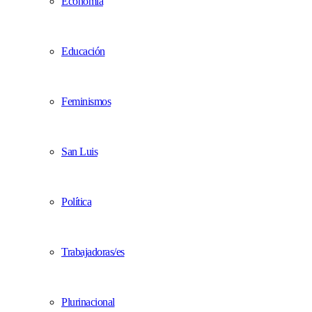
Economía
Educación
Feminismos
San Luis
Política
Trabajadoras/es
Plurinacional