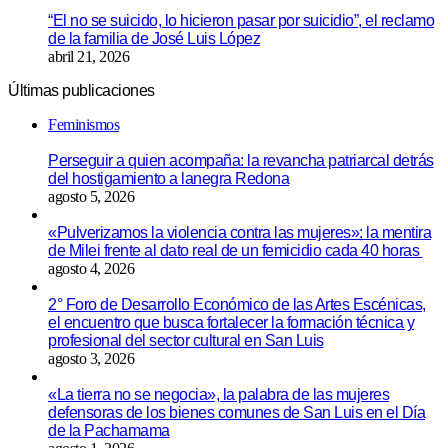
“El no se suicido, lo hicieron pasar por suicidio”, el reclamo
de la familia de José Luis López
abril 21, 2026
Últimas publicaciones
Feminismos
Perseguir a quien acompaña: la revancha patriarcal detrás
del hostigamiento a lanegra Redona
agosto 5, 2026
«Pulverizamos la violencia contra las mujeres»: la mentira
de Milei frente al dato real de un femicidio cada 40 horas
agosto 4, 2026
2° Foro de Desarrollo Económico de las Artes Escénicas,
el encuentro que busca fortalecer la formación técnica y
profesional del sector cultural en San Luis
agosto 3, 2026
«La tierra no se negocia», la palabra de las mujeres
defensoras de los bienes comunes de San Luis en el Día
de la Pachamama