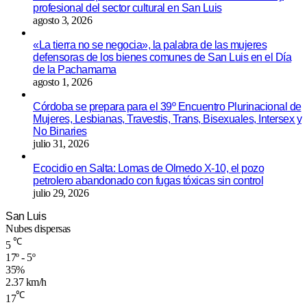
profesional del sector cultural en San Luis
agosto 3, 2026
«La tierra no se negocia», la palabra de las mujeres
defensoras de los bienes comunes de San Luis en el Día
de la Pachamama
agosto 1, 2026
Córdoba se prepara para el 39º Encuentro Plurinacional de
Mujeres, Lesbianas, Travestis, Trans, Bisexuales, Intersex y
No Binaries
julio 31, 2026
Ecocidio en Salta: Lomas de Olmedo X-10, el pozo
petrolero abandonado con fugas tóxicas sin control
julio 29, 2026
San Luis
Nubes dispersas
℃
5
17º - 5º
35%
2.37 km/h
℃
17