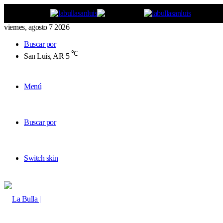
viernes, agosto 7 2026
Buscar por
℃
San Luis, AR
5
Menú
Buscar por
Switch skin