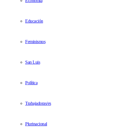
Economía
Educación
Feminismos
San Luis
Política
Trabajadoras/es
Plurinacional