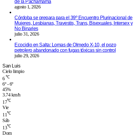
de la Pachamama
agosto 1, 2026
Córdoba se prepara para el 39º Encuentro Plurinacional de
Mujeres, Lesbianas, Travestis, Trans, Bisexuales, Intersex y
No Binaries
julio 31, 2026
Ecocidio en Salta: Lomas de Olmedo X-10, el pozo
petrolero abandonado con fugas tóxicas sin control
julio 29, 2026
San Luis
Cielo limpio
℃
6
6º - 6º
45%
3.74 km/h
℃
17
Vie
℃
11
Sáb
℃
13
Dom