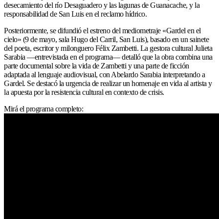
desecamiento del río Desaguadero y las lagunas de Guanacache, y la
responsabilidad de San Luis en el reclamo hídrico.
Posteriormente, se difundió el estreno del mediometraje «Gardel en el
cielo» (9 de mayo, sala Hugo del Carril, San Luis), basado en un sainete
del poeta, escritor y milonguero Félix Zambetti. La gestora cultural Julieta
Sarabia —entrevistada en el programa— detalló que la obra combina una
parte documental sobre la vida de Zambetti y una parte de ficción
adaptada al lenguaje audiovisual, con Abelardo Sarabia interpretando a
Gardel. Se destacó la urgencia de realizar un homenaje en vida al artista y
la apuesta por la resistencia cultural en contexto de crisis.
Mirá el programa completo: