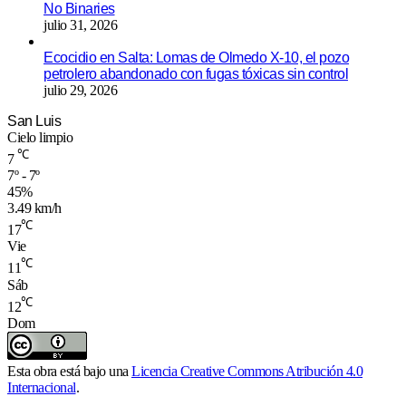
No Binaries
julio 31, 2026
Ecocidio en Salta: Lomas de Olmedo X-10, el pozo
petrolero abandonado con fugas tóxicas sin control
julio 29, 2026
San Luis
Cielo limpio
℃
7
7º - 7º
45%
3.49 km/h
℃
17
Vie
℃
11
Sáb
℃
12
Dom
Esta obra está bajo una
Licencia Creative Commons Atribución 4.0
Internacional
.