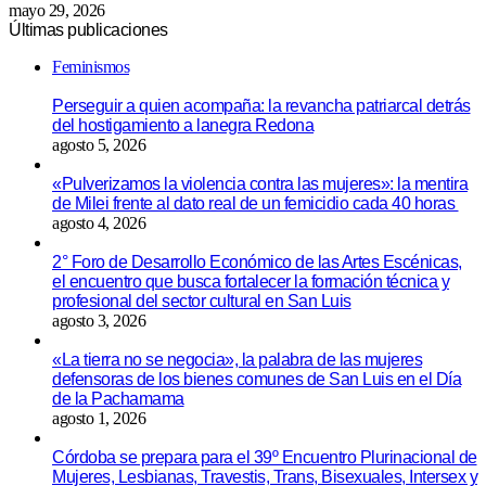
mayo 29, 2026
Últimas publicaciones
Feminismos
Perseguir a quien acompaña: la revancha patriarcal detrás
del hostigamiento a lanegra Redona
agosto 5, 2026
«Pulverizamos la violencia contra las mujeres»: la mentira
de Milei frente al dato real de un femicidio cada 40 horas
agosto 4, 2026
2° Foro de Desarrollo Económico de las Artes Escénicas,
el encuentro que busca fortalecer la formación técnica y
profesional del sector cultural en San Luis
agosto 3, 2026
«La tierra no se negocia», la palabra de las mujeres
defensoras de los bienes comunes de San Luis en el Día
de la Pachamama
agosto 1, 2026
Córdoba se prepara para el 39º Encuentro Plurinacional de
Mujeres, Lesbianas, Travestis, Trans, Bisexuales, Intersex y