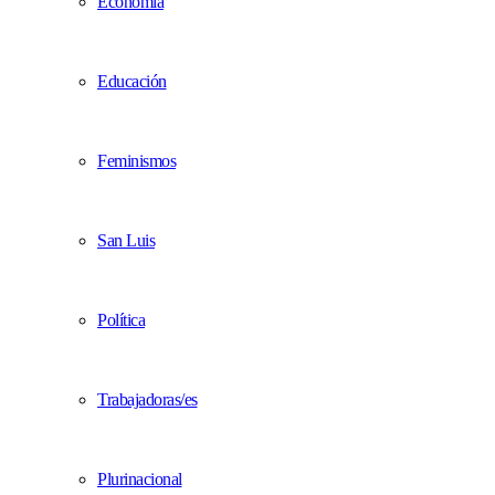
Economía
Educación
Feminismos
San Luis
Política
Trabajadoras/es
Plurinacional