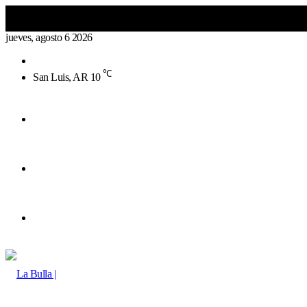
jueves, agosto 6 2026
Buscar
por
℃
San Luis, AR
10
Menú
Buscar
por
Switch
skin