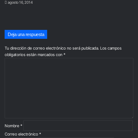
agosto 16, 2014
Deja una respuesta
Tu dirección de correo electrónico no será publicada.
Los campos
obligatorios están marcados con
*
C
o
m
e
n
t
a
r
i
o
*
Nombre
*
Correo electrónico
*