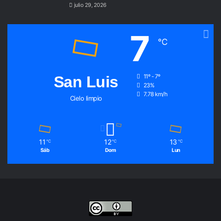
julio 29, 2026
7
℃
San Luis
11º - 7º
23%
7.78 km/h
Cielo limpio
11
12
13
℃
℃
℃
Sáb
Dom
Lun