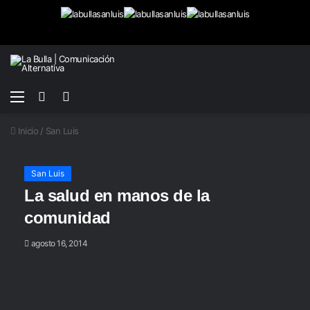
Menú
Buscar
Switch
por
skin
Inicio
/
San Luis
San Luis
La salud en manos de la
comunidad
agosto 16, 2014