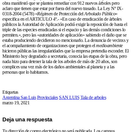
obra manifestó que se plantea remediar con 912 nuevos árboles pero
aclaro que tienen que estar por fuera del nuevo trasado. La Ley Nº IX-
0318-2004 (5478) «
Régimen
de Protección del
Arbolado Público
»
especifica en el ARTICULO 4º.- «En caso de erradicación de árboles
públicos la Autoridad de Aplicación podrá exigir la reposición de hasta el
triple de las especies erradicadas si el espacio y las demás condiciones lo
permiten.», pero las «autoridades de aplicación» sabiendo el daño que se
estaba produciendo decidieron no mencionarlo. La denuncia de vecinxs y
el acompañamiento de organizaciones que protegen el
medioambiente
hicieron públicas las irregularidades que la empresa pretendia esconder. El
Ministerio hoy degradado a secretaria, conocia las etapas de la obra, pero
nada hizo para detener la tala de los arboles de más de 20 años, son
complices una vez más de los daños ambientales al planeta y a las
personas que lo habitamos.
Etiquetas
Argentina San Luis
Provinciales
SAN LUIS
Tala de arboles
marzo 19, 2021
Deja una respuesta
Tu dirección de correo electrónico no será publicada.
Los campos