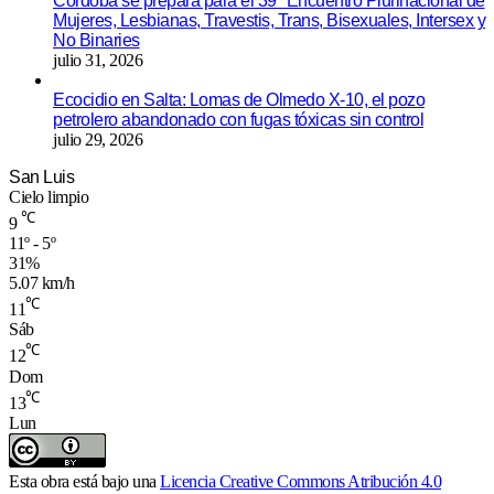
Córdoba se prepara para el 39º Encuentro Plurinacional de
Mujeres, Lesbianas, Travestis, Trans, Bisexuales, Intersex y
No Binaries
julio 31, 2026
Ecocidio en Salta: Lomas de Olmedo X-10, el pozo
petrolero abandonado con fugas tóxicas sin control
julio 29, 2026
San Luis
Cielo limpio
℃
9
11º - 5º
31%
5.07 km/h
℃
11
Sáb
℃
12
Dom
℃
13
Lun
Esta obra está bajo una
Licencia Creative Commons Atribución 4.0