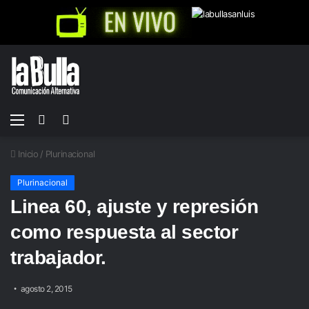
Menú
Buscar
Switch
por
skin
Inicio
/
Plurinacional
Plurinacional
Linea 60, ajuste y represión
como respuesta al sector
trabajador.
agosto 2, 2015