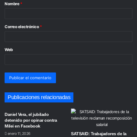
Nombre
*
r
i
o
Correo electrónico
*
*
Web
Publicaciones relacionadas
Daniel Vera, el jubilado
detenido por opinar contra
Milei en Facebook
enero 11, 2026
SATSAID: Trabajadores de la