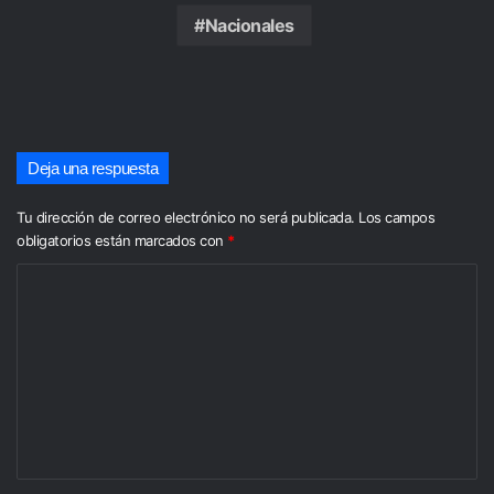
Nacionales
Deja una respuesta
Tu dirección de correo electrónico no será publicada.
Los campos
obligatorios están marcados con
*
C
o
m
e
n
t
a