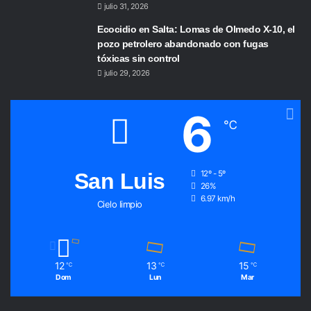
julio 31, 2026
Ecocidio en Salta: Lomas de Olmedo X-10, el
pozo petrolero abandonado con fugas
tóxicas sin control
julio 29, 2026
6
℃
San Luis
12º - 5º
26%
6.97 km/h
Cielo limpio
12
13
15
℃
℃
℃
Dom
Lun
Mar