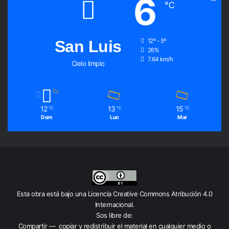
6
℃
San Luis
12º - 5º
26%
7.64 km/h
Cielo limpio
12
13
15
℃
℃
℃
Dom
Lun
Mar
Esta obra está bajo una
Licencia Creative Commons Atribución 4.0
Internacional
.
Sos libre de:
Compartir — copiar y redistribuir el material en cualquier medio o