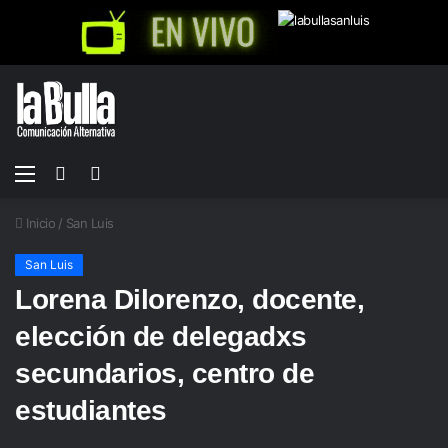
Menú
Buscar
Switch
por
skin
Inicio
/
San Luis
San Luis
Lorena Dilorenzo, docente,
elección de delegadxs
secundarios, centro de
estudiantes