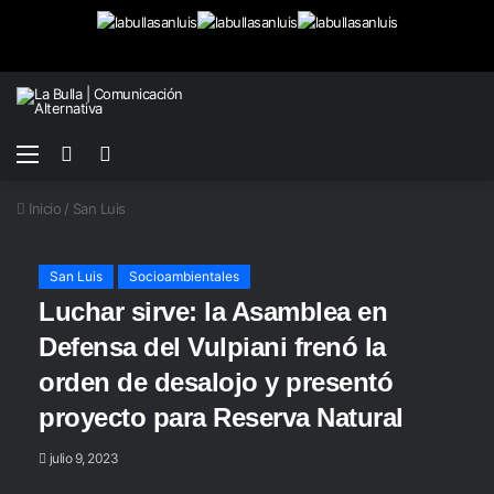
Menú
Buscar
Switch
por
skin
Inicio
/
San Luis
San Luis
Socioambientales
Luchar sirve: la Asamblea en
Defensa del Vulpiani frenó la
orden de desalojo y presentó
proyecto para Reserva Natural
julio 9, 2023