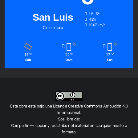
San Luis
11º - 5º
43%
10.07 km/h
Cielo limpio
11
12
13
℃
℃
℃
Sáb
Dom
Lun
Esta obra está bajo una
Licencia Creative Commons Atribución 4.0
Internacional
.
Sos libre de:
Compartir — copiar y redistribuir el material en cualquier medio o
formato.