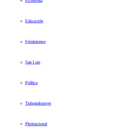
Economía
Educación
Feminismos
San Luis
Política
Trabajadoras/es
Plurinacional