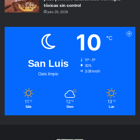
tóxicas sin control
julio 29, 2026
10
℃
San Luis
11º - 5º
30%
3.08 km/h
Cielo limpio
11
12
13
℃
℃
℃
Sáb
Dom
Lun