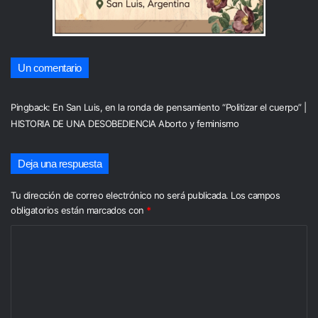
Un comentario
Pingback:
En San Luis, en la ronda de pensamiento “Politizar el cuerpo” |
HISTORIA DE UNA DESOBEDIENCIA Aborto y feminismo
Deja una respuesta
Tu dirección de correo electrónico no será publicada.
Los campos
obligatorios están marcados con
*
C
o
m
e