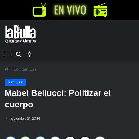
Menú
Buscar
Switch
por
skin
Inicio
/
San Luis
San Luis
Mabel Bellucci: Politizar el
cuerpo
noviembre 21, 2014