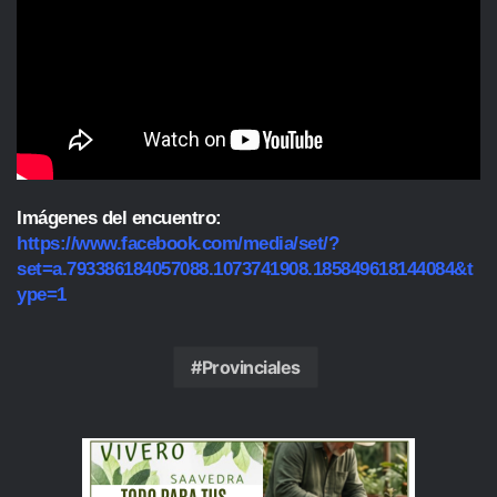
Imágenes del encuentro:
https://www.facebook.com/media/set/?
set=a.793386184057088.1073741908.185849618144084&t
ype=1
Provinciales