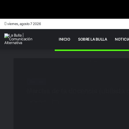
viernes, agosto 7 2026
INICIO
SOBRE LA BULLA
NOTICI
Inicio
/
San Luis
/
Marcha de la docencia jubilada de la provincia d
San Luis
Marcha de la docencia jubilada d
septiembre 22, 2023