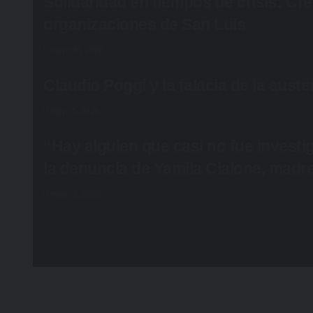
Solidaridad en tiempos de crisis: Cr
organizaciones de San Luis
mayo 31, 2026
Claudio Poggi y la falacia de la auste
mayo 5, 2026
“Hay alguien que casi no fue invest
la denuncia de Yamila Cialone, mad
mayo 3, 2026