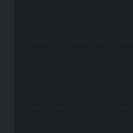
Publicaciones relacionadas
Las cuotas de la vergüenza: el “aume
julio 8, 2026
Tras 8 años, Jorge Desprez fue impu
gravemente ultrajante
julio 6, 2026
Guadalupe Belén Lucero: cinco años 
junio 14, 2026