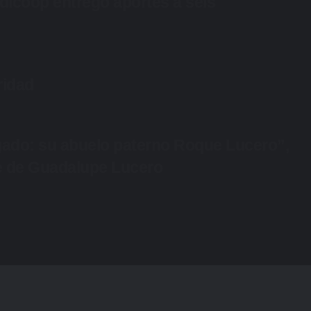
edicoop entregó aportes a seis
ridad
igado: su abuelo paterno Roque Lucero”,
re de Guadalupe Lucero