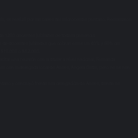
uis, se realizó por las calles del microcentro puntano. Reclamaron
e 1200 docentes jubiladxs de toda la provincia.
os de docentes jubiladxs que cobran entre un 40% y 50% del
n $19.000 o $52.000.
tar una reunión con la titular a nivel nacional, Fernanda
s con la delegada local de Anses, Angela Gatto, pero no se han
puntano y concluyó frente a la delegación de Anses, donde se