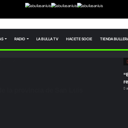
AS
RADIO
LA BULLA TV
HACETE SOCIE
TIENDA BULLER
e San Luis
“E
r
e la provincia de San Luis
a