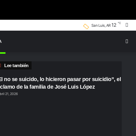
℃
Bus
12
San Luis, AR
por
Swi
A
ski
Cerrar
Lee también
l no se suicido, lo hicieron pasar por suicidio”, el
eclamo de la familia de José Luis López
bril 21, 2026