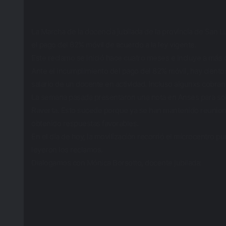
La Marcha de la docencia jubilada de la provincia de San L
el pago del 82% móvil de acuerdo a la ley vigente.
Este reclamo se inició hace cuatro meses e incluye a más d
Ante el incumplimiento del pago del 82% móvil, hay cient
salario de un docente en actividad. Incluso algunxs cobra
La semana pasada presentaron una nota en Anses para solici
Raverta. Esto sucede porque ya se han mantenido reunione
obtenido respuestas favorables.
En el día de hoy, la movilización recorrió el microcentro 
leyeron los reclamos.
Dialogamos con Mónica Borsotto, docente jubilada: