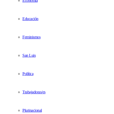
Economía
Educación
Feminismos
San Luis
Política
Trabajadoras/es
Plurinacional