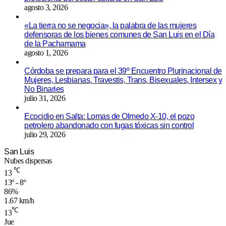
agosto 3, 2026
«La tierra no se negocia», la palabra de las mujeres
defensoras de los bienes comunes de San Luis en el Día
de la Pachamama
agosto 1, 2026
Córdoba se prepara para el 39º Encuentro Plurinacional de
Mujeres, Lesbianas, Travestis, Trans, Bisexuales, Intersex y
No Binaries
julio 31, 2026
Ecocidio en Salta: Lomas de Olmedo X-10, el pozo
petrolero abandonado con fugas tóxicas sin control
julio 29, 2026
San Luis
Nubes dispersas
℃
13
13º - 8º
86%
1.67 km/h
℃
13
Jue